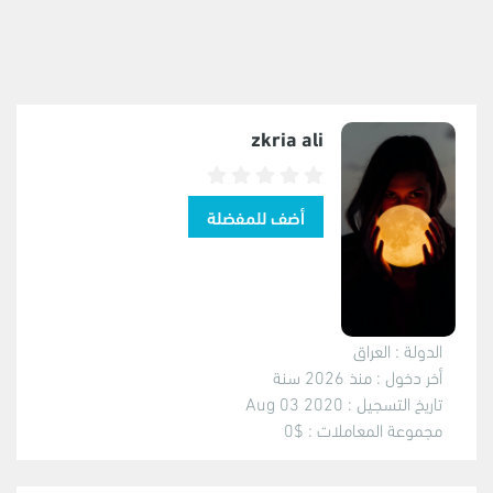
zkria ali
الدولة :
العراق
أخر دخول :
منذ 2026 سنة
تاريخ التسجيل :
2020 Aug 03
مجموعة المعاملات :
$0