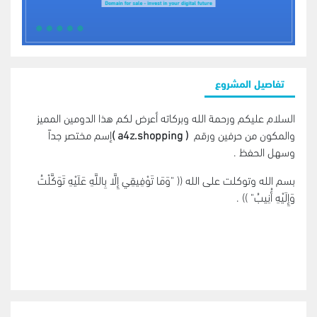
تفاصيل المشروع
السلام عليكم ورحمة الله وبركاته أعرض لكم هذا الدومين المميز
والمكون من حرفين ورقم
( a4z.shopping )
إسم مختصر جداً
وسهل الحفظ .
بسم الله وتوكلت على الله (( "وَمَا تَوْفِيقِي إِلَّا بِاللَّهِ عَلَيْهِ تَوَكَّلْتُ
وَإِلَيْهِ أُنِيبُ" )) .