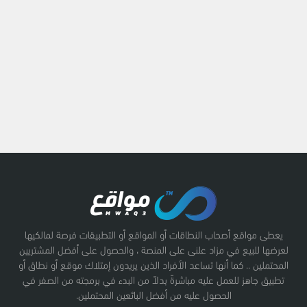
يعطى مواقع أصحاب النطاقات أو المواقع أو التطبيقات فرصة لمالكيها
لعرضها للبيع في مزاد علنى على المنصة ، والحصول على أفضل المشتريين
المحتملين .. كما أنها تساعد الأفراد الذين يريدون إمتلاك موقع أو نطاق أو
تطبيق جاهز للعمل عليه مباشرةً بدلاً من البدء في برمجته من الصفر في
الحصول عليه من أفضل البائعين المحتملين.