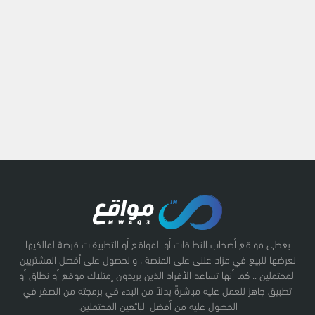
يعطى مواقع أصحاب النطاقات أو المواقع أو التطبيقات فرصة لمالكيها
لعرضها للبيع في مزاد علنى على المنصة ، والحصول على أفضل المشتريين
المحتملين .. كما أنها تساعد الأفراد الذين يريدون إمتلاك موقع أو نطاق أو
تطبيق جاهز للعمل عليه مباشرةً بدلاً من البدء في برمجته من الصفر في
الحصول عليه من أفضل البائعين المحتملين.