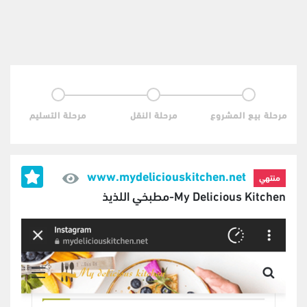
مرحلة بيع المشروع
مرحلة النقل
مرحلة التسليم
www.mydeliciouskitchen.net
منتهي
My Delicious Kitchen-مطبخي اللذيذ