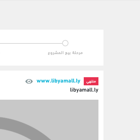
مرحلة بيع المشروع
م
www.libyamall.ly
منتهي
libyamall.ly