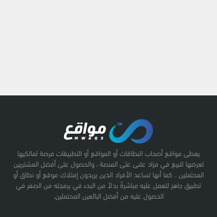
يعطى مواقع أصحاب النطاقات أو المواقع أو التطبيقات فرصة لمالكيها
لعرضها للبيع في مزاد علنى على المنصة ، والحصول على أفضل المشتريين
المحتملين .. كما أنها تساعد الأفراد الذين يريدون إمتلاك موقع أو نطاق أو
تطبيق جاهز للعمل عليه مباشرةً بدلاً من البدء في برمجته من الصفر في
الحصول عليه من أفضل البائعين المحتملين.