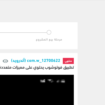
مرحلة بيع المشروع
م
com.w_12700622 (أندرويد)
منتهي
تطبيق فوتوشوب يحتوي على مميزات متعددة