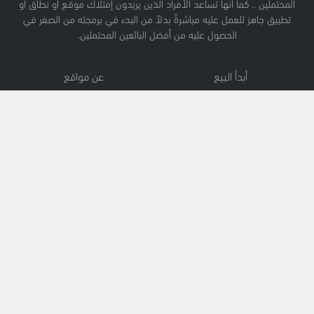
المحتملين .. كما أنها تساعد الأفراد الذين يريدون إمتلاك موقع أو نطاق أو
تطبيق جاهز للعمل عليه مباشرةً بدلاً من البدء في برمجته من الصفر في
الحصول عليه من أفضل البائعين المحتملين.
أبدأ البيع
عن مواقع
نطاقات
سياسة الخصوصية
مواقع
سياسة الإستخدام
تطبيقات
الوظائف
عمولة الموقع
كيف يضمن مواقع حقوقك
فيسبوك
تويتر
إنستجرام
لينكدإن