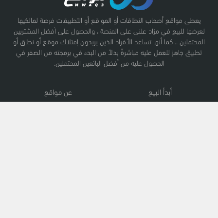
يعطى مواقع أصحاب النطاقات أو المواقع أو التطبيقات فرصة لمالكيها
لعرضها للبيع في مزاد علنى على المنصة ، والحصول على أفضل المشتريين
المحتملين .. كما أنها تساعد الأفراد الذين يريدون إمتلاك موقع أو نطاق أو
تطبيق جاهز للعمل عليه مباشرةً بدلاً من البدء في برمجته من الصفر في
الحصول عليه من أفضل البائعين المحتملين.
أبدأ البيع
عن مواقع
نطاقات
سياسة الخصوصية
مواقع
سياسة الإستخدام
تطبيقات
الوظائف
عمولة الموقع
كيف يضمن مواقع حقوقك
فيسبوك
تويتر
إنستجرام
لينكدإن